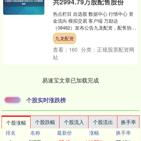
共2994.79万股配售股份
热点栏目 自选股 数据中心 行情中心 资
金流向 模拟交易 客户端 万励达
（08482）发布公告九龙配资，配售协议
所载的所有先决条件已获达成，而完成
九龙配资
配售事项（完成....
查看：
160
分类：
正规股票配资网
站
易速宝文章已加载完成
个股实时涨跌榜
个股跌幅
个股流入
个股流出
换手率
个股涨幅
排名
名称
最新价
涨幅
换手率