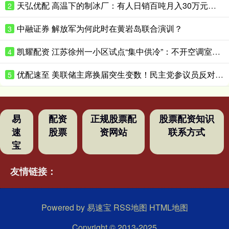
天弘优配 高温下的制冰厂：有人日销百吨月入30万元，忙的时候一天只睡三四小时
2
中融证券 解放军为何此时在黄岩岛联合演训？
3
凯耀配资 江苏徐州一小区试点“集中供冷”：不开空调室温可低至25℃
4
优配速至 美联储主席换届突生变数！民主党参议员反对推进美联储主席提名
5
易
配资
正规股票配
股票配资知识
速
股票
资网站
联系方式
宝
友情链接：
Powered by
易速宝
RSS地图
HTML地图
Copyright
© 2013-2025