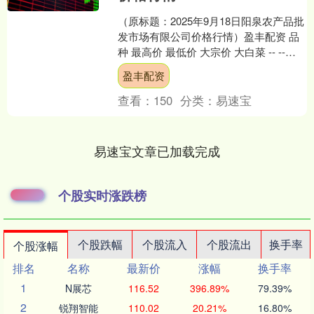
（原标题：2025年9月18日阳泉农产品批
发市场有限公司价格行情）盈丰配资 品
种 最高价 最低价 大宗价 大白菜 -- --
1.20 油菜 -- -- 2.0....
盈丰配资
查看：
150
分类：
易速宝
易速宝文章已加载完成
个股实时涨跌榜
个股跌幅
个股流入
个股流出
换手率
个股涨幅
排名
名称
最新价
涨幅
换手率
1
N展芯
116.52
396.89%
79.39%
2
锐翔智能
110.02
20.21%
16.80%