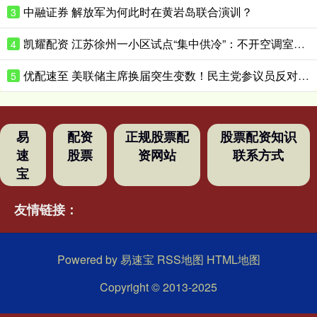
中融证券 解放军为何此时在黄岩岛联合演训？
3
凯耀配资 江苏徐州一小区试点“集中供冷”：不开空调室温可低至25℃
4
优配速至 美联储主席换届突生变数！民主党参议员反对推进美联储主席提名
5
易
配资
正规股票配
股票配资知识
速
股票
资网站
联系方式
宝
友情链接：
Powered by
易速宝
RSS地图
HTML地图
Copyright
© 2013-2025