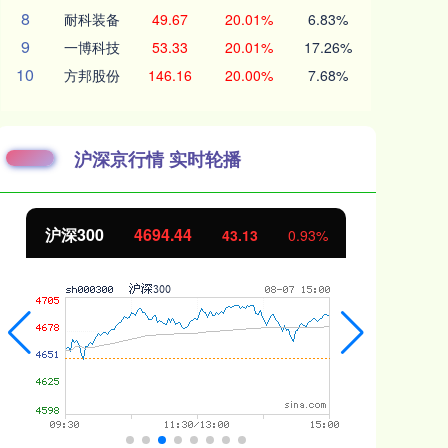
8
耐科装备
49.67
20.01%
6.83%
9
一博科技
53.33
20.01%
17.26%
10
方邦股份
146.16
20.00%
7.68%
沪深京行情 实时轮播
沪深300
4694.44
北
43.13
0.93%