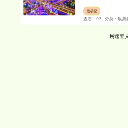
股易配
查看：
92
分类：
股票
易速宝
上证指数
3940.04
.40
2.13%
39.68
1.