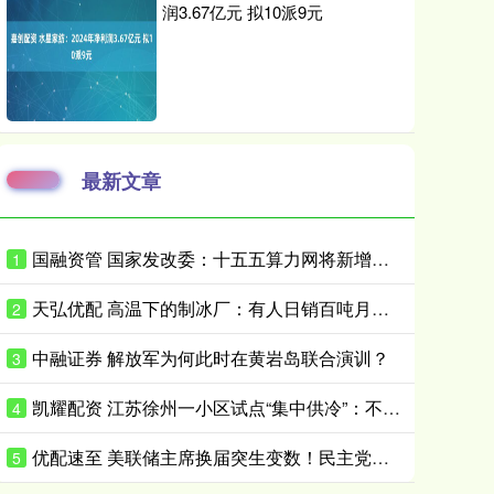
润3.67亿元 拟10派9元
最新文章
国融资管 国家发改委：十五五算力网将新增直接投资4万亿
1
天弘优配 高温下的制冰厂：有人日销百吨月入30万元，忙的时候一天只睡三四小时
2
中融证券 解放军为何此时在黄岩岛联合演训？
3
凯耀配资 江苏徐州一小区试点“集中供冷”：不开空调室温可低至25℃
4
优配速至 美联储主席换届突生变数！民主党参议员反对推进美联储主席提名
5