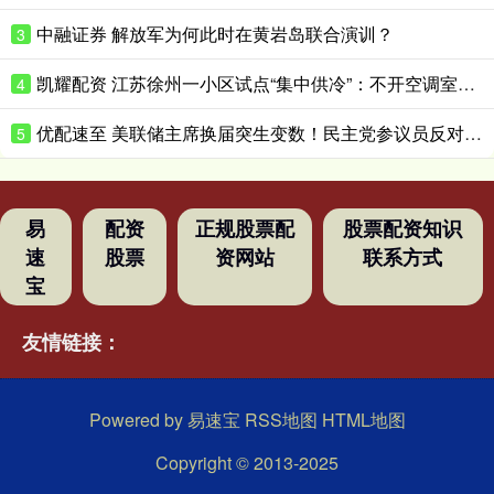
中融证券 解放军为何此时在黄岩岛联合演训？
3
凯耀配资 江苏徐州一小区试点“集中供冷”：不开空调室温可低至25℃
4
优配速至 美联储主席换届突生变数！民主党参议员反对推进美联储主席提名
5
易
配资
正规股票配
股票配资知识
速
股票
资网站
联系方式
宝
友情链接：
Powered by
易速宝
RSS地图
HTML地图
Copyright
© 2013-2025