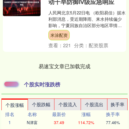
动干旱防御Ⅳ级应急响应
人民网北京5月22日电 （欧阳易佳）据水
利部消息，受近期降雨、来水持续偏少
影响，宁夏回族自治区部分地区旱情持
续发展。根据《水利部水旱灾害防御应
米涂配资
急响应工作规程》，....
查看：
221
分类：
配资股票
易速宝文章已加载完成
个股实时涨跌榜
个股跌幅
个股流入
个股流出
换手率
个股涨幅
排名
名称
最新价
涨幅
换手率
1
N津富
37.49
114.72%
77.46%