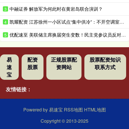
中融证券 解放军为何此时在黄岩岛联合演训？
3
凯耀配资 江苏徐州一小区试点“集中供冷”：不开空调室温可低至25℃
4
优配速至 美联储主席换届突生变数！民主党参议员反对推进美联储主席提名
5
易
配资
正规股票配
股票配资知识
速
股票
资网站
联系方式
宝
友情链接：
Powered by
易速宝
RSS地图
HTML地图
Copyright
© 2013-2025