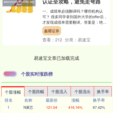
认证全攻略，避免走弯路
一、成绩单必须翻译吗？哪些机构认
可？ 很多同学拿到国外大学的offer后，
才发现成绩单需要翻译。答案是：绝大
多数情况下，必须翻译。 如果你的原始
鑫耀证券
成绩单是中文，而....
查看：
212
分类：
易速宝
易速宝文章已加载完成
个股实时涨跌榜
个股跌幅
个股流入
个股流出
换手率
个股涨幅
排名
名称
最新价
涨幅
换手率
1
N展芯
121.04
416.16%
67.42%