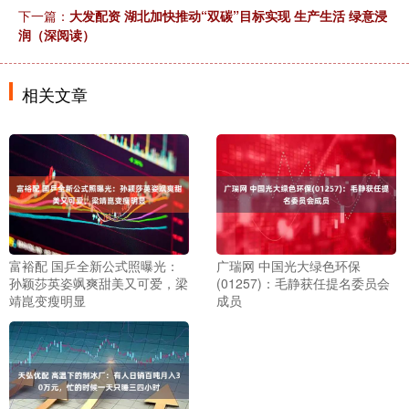
下一篇：
大发配资 湖北加快推动“双碳”目标实现 生产生活 绿意浸
润（深阅读）
相关文章
富裕配 国乒全新公式照曝光：
广瑞网 中国光大绿色环保
孙颖莎英姿飒爽甜美又可爱，梁
(01257)：毛静获任提名委员会
靖崑变瘦明显
成员