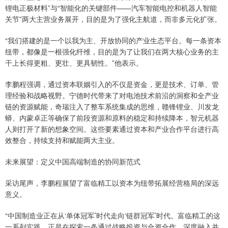
锂电正极材料”与“智能化的关键部件——汽车智能电控和机器人智能
关节”两大主营业务展开，目的是为了强化主航道，而非多元化扩张。
“我们搭建的是一个以我为主、开放协同的产业生态平台。每一条资本
纽带，都像是一根强化纤维，目的是为了让我们在两大核心业务的主
干上长得更粗、更壮、更具韧性。”他表示。
李鹏程强调，通过资本联姻引入的不仅是资金，更是技术、订单、管
理经验和战略视野。宁德时代带来了对电池技术前沿的洞察和全产业
链的资源赋能，奇瑞注入了整车系统集成的思维，赣锋锂业、川发龙
蟒、内蒙卓正等确保了前段资源和原料的稳定和持续降本，智元机器
人则打开了新的想象空间。这些要素通过资本和产业合作平台进行高
效整合，持续支持和赋能两大主业。
未来展望：定义中国高端制造的协同新范式
采访尾声，李鹏程展望了富临精工以资本为纽带拓展经营格局的深远
意义。
“中国制造业正在从‘单体冠军’时代走向‘链群冠军’时代。富临精工的这
一系列实践，正是在探索一条通过战略投资与合资合作，深度融入并