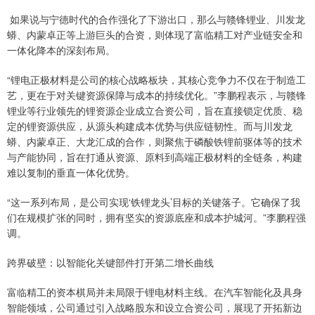
如果说与宁德时代的合作强化了下游出口，那么与赣锋锂业、川发龙
蟒、内蒙卓正等上游巨头的合资，则体现了富临精工对产业链安全和
一体化降本的深刻布局。
“锂电正极材料是公司的核心战略板块，其核心竞争力不仅在于制造工
艺，更在于对关键资源保障与成本的持续优化。”李鹏程表示，与赣锋
锂业等行业领先的锂资源企业成立合资公司，旨在直接锁定优质、稳
定的锂资源供应，从源头构建成本优势与供应链韧性。而与川发龙
蟒、内蒙卓正、大龙汇成的合作，则聚焦于磷酸铁锂前驱体等的技术
与产能协同，旨在打通从资源、原料到高端正极材料的全链条，构建
难以复制的垂直一体化优势。
“这一系列布局，是公司实现‘铁锂龙头’目标的关键落子。它确保了我
们在规模扩张的同时，拥有坚实的资源底座和成本护城河。”李鹏程强
调。
跨界破壁：以智能化关键部件打开第二增长曲线
富临精工的资本棋局并未局限于锂电材料主线。在汽车智能化及具身
智能领域，公司通过引入战略股东和设立合资公司，展现了开拓新边