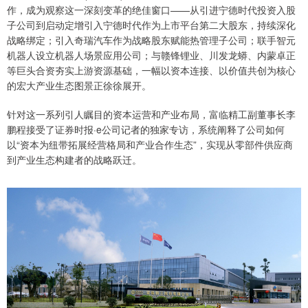
作，成为观察这一深刻变革的绝佳窗口——从引进宁德时代投资入股
子公司到启动定增引入宁德时代作为上市平台第二大股东，持续深化
战略绑定；引入奇瑞汽车作为战略股东赋能热管理子公司；联手智元
机器人设立机器人场景应用公司；与赣锋锂业、川发龙蟒、内蒙卓正
等巨头合资夯实上游资源基础，一幅以资本连接、以价值共创为核心
的宏大产业生态图景正徐徐展开。
针对这一系列引人瞩目的资本运营和产业布局，富临精工副董事长李
鹏程接受了证券时报·e公司记者的独家专访，系统阐释了公司如何
以“资本为纽带拓展经营格局和产业合作生态”，实现从零部件供应商
到产业生态构建者的战略跃迁。